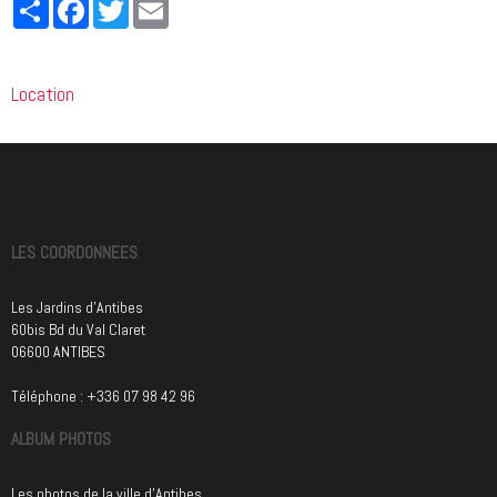
Partager
Facebook
Twitter
Email
Location
LES COORDONNEES
Les Jardins d'Antibes
60bis Bd du Val Claret
06600 ANTIBES
Téléphone : +336 07 98 42 96
ALBUM PHOTOS
Les photos de la ville d'Antibes